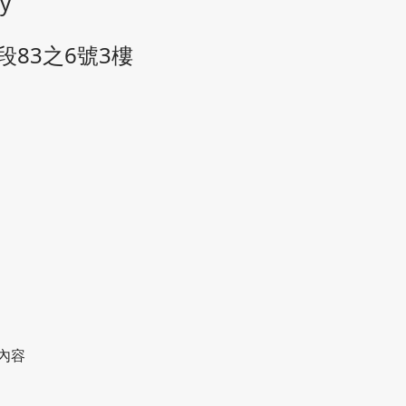
y
段83之6號3樓
享內容