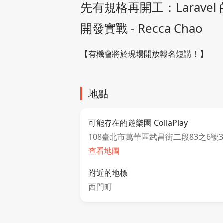
先有規格再開工：Laravel 的sp
開發實戰 - Recca Chao
【有機會將於現場開放報名短講！】
地點
可能存在的遊樂園 CollaPlay
108臺北市萬華區武昌街二段83之6號
查看地圖
附近的地標
西門町